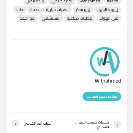
health
withahmed
أحمد صبحي
زيادة الوزن
زيربو كالورى
زيرو سكر
سعرات حرارية
صحة
طب
على الهواء
محليات صناعية
مستشفى
مع أحمد
Withahmed
مشاهدة جميع المقالات
محليات طبيعية لمرضى
أسباب آلام القدمين
السكري