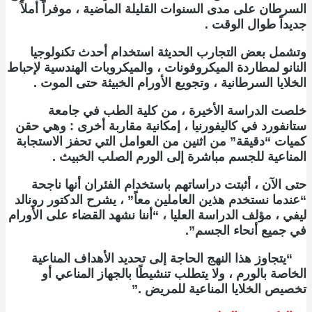
السرطان على مدى السنوات القليلة الماضية ، موفراً أملاً
جديداً طوال الوقت .
وتشمل بعض التجارب الحديثة استخدام أحدث تكنولوجيا
النانو لمطاردة الميكروفونات ، والميكروبات الهندسية لإحباط
الخلايا السرطانية ، وتجويع الأورام الخبيثة حتى الموت .
خلصت الدراسة الأخيرة ، من كلية الطب في جامعة
ستانفورد في كاليفورنيا ، إمكانية مقاربة أخرى : وهي حقن
كميات “دقيقة” من اثنين من العوامل التي تحفز الاستجابة
المناعية للجسم مباشرة إلى الورم الصلب الخبيث .
حتى الآن ، أثبتت دراساتهم باستخدام الفئران أنها ناجحة
“عندما نستخدم هذين العاملين معاً” ، يشرح الدكتور رونالد
ليفي ، مؤلف الدراسة العليا ، “أننا نشهد القضاء على الأورام
في جميع أنحاء الجسم”.
“يتجاوز هذا النهج الحاجة إلى تحديد الأهداف المناعية
الخاصة بالورم ، ولا يتطلب تنشيطًا بالجهاز المناعي أو
تخصيص الخلايا المناعية للمريض .”