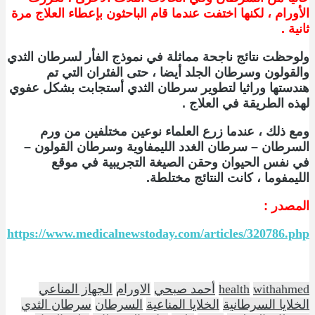
الأورام ، لكنها اختفت عندما قام الباحثون بإعطاء العلاج مرة
ثانية .
ولوحظت نتائج ناجحة مماثلة في نموذج الفأر لسرطان الثدي
والقولون وسرطان الجلد أيضا ، حتى الفئران التي تم
هندستها وراثيا لتطوير سرطان الثدي أستجابت بشكل عفوي
لهذه الطريقة في العلاج .
ومع ذلك ، عندما زرع العلماء نوعين مختلفين من ورم
السرطان – سرطان الغدد الليمفاوية وسرطان القولون –
في نفس الحيوان وحقن الصيغة التجريبية في موقع
الليمفوما ، كانت النتائج مختلطة.
المصدر :
https://www.medicalnewstoday.com/articles/320786.php
withahmed
health
أحمد صبحي
الاورام
الجهاز المناعي
الخلايا السرطانية
الخلايا المناعية
السرطان
سرطان الثدي