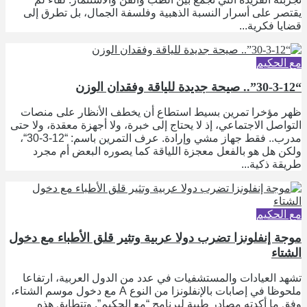
يقتصر على أسرار النسبة الذهبية وفلسفة الجمال، بل تطرق إلى
قضايا فكرية...
مع الحكيم
“30-3-12”.. صيحة جديدة للياقة وفقدان الوزن
ظهر مؤخرا تمرين بسيط استطاع أن يخطف الأنظار على منصات
التواصل الاجتماعي، إذ لا يحتاج إلى خبرة، ولا أجهزة معقدة، ولا حتى
مدرب.. فقط جهاز مشي وإرادة. عرف التمرين باسم: “12-3-30“،
ولكن هل هو بالفعل معجزة اللياقة كما يصوره البعض أم مجرد
طريقة ذكية...
مع الحكيم
موجة إنفلونزا تضرب دولا عربية وتثير قلق الأطباء مع دخول
الشتاء
تشهد العيادات والمستشفيات في عدد من الدول العربية، ارتفاعا
ملحوظا في إصابات بالإنفلونزا من النوع A مع دخول موسم الشتاء،
وفق ما أكدته مصادر طبية لبرنامج “مع الحكيم”. وتتطابق هذه