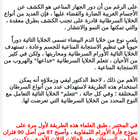
على الرغم من أن دور الجهاز المناعي هو الكشف عن
الأجسام الغريبة الضارة والقضاء عليها ، فإن العديد من أنواع
الخلايا السرطانية قادرة على تجنب الكشف بطرق معقدة ،
والتي تمكنها من النمو والانتشار .
يلعب نوع من خلايا الدم البيضاء تسمى الخلايا التائية دوراً
حيوياً في تنظيم الاستجابة المناعية للجسم وعادة ، تستهدف
الخلايا التائية الأورام السرطانية ومحاربتها ، ولكن في كثير
من الأحيان ، تتعلم الخلايا السرطانية “خداعها” والهروب من
الاستجابة المناعية .
الأهم من ذلك ، لاحظ الدكتور ليفي وزملاؤه أنه يمكن
استخدام هذه الطريقة لاستهداف عدد من أنواع السرطان
المختلفة ؛ وفي كل حالة ، “تتعلم” الخلايا التائية التعامل مع
النوع المحدد من الخلايا السرطانية التي تعرضت لها.
في المختبر ، طبق العلماء هذه الطريقة لأول مرة على
نموذج فأرة الأورام اللمفاوية ، وأصبح 87 من أصل 90 فئران
خالياً من السرطان وفي الحالات الثلاث الأخرى ، تكررت