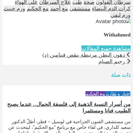
سرطان القولون
صحة
طب
علاج السرطان
على الهواء
كرات الدم البيضاء
مستشفى
مع أحمد
مع الحكيم
ورم خبيث
ورم ليفي
Withahmed
مشاهدة جميع المقالات
دهون البطن مرتبطة بنقص فيتامين (د)
رجيم الصيام
ذات صلة
أخبار و تقارير
مع الحكيم
من أسرار النسبة الذهبية إلى فلسفة الجمال.. عندما يصبح
الطبيب فنانا ومستثمرا
من مستشفى الفنون الجراحية في لوسيل – قطر، أطلّ الدكتور
سعيد كلداري، في لقاء خاص مع برنامج “مع الحكيم”، ليتحدث عن
تجربته الفريدة التي تجمع بين الطب والفن والاستثمار. لقاء لم