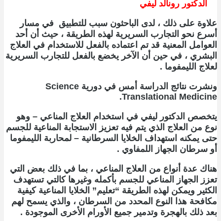
الدكتور رونالد ليفي
علاوة على ذلك ، لدى الباحثون سبب للتطبيق في مسار
أسرع نحو التجارب السريرية لهذه الطريقة ، حيث أن أحد
العوامل المعنية قد تم اعتماده بالفعل للاستخدام في العلاج
البشري ، في حين أن الآخر يخضع بالفعل للتجارب السريرية
لعلاج الليمفوما .
ونشرت نتائج الدراسة أمس في دورية
Science
.
Translational Medicine
يتخصص الدكتور ليفي في استخدام العلاج المناعي – وهو
نوع من العلاج الذي يتم فيه تعزيز الاستجابة المناعية للجسم
حتى يمكنه استهداف الخلايا السرطانية – لمحاربة الليمفوما
أو سرطان الجهاز اللمفاوي .
هناك عدة أنواع من العلاج المناعي ، بما في ذلك بعض التي
تعزز الجهاز المناعي للجسم بأكمله وغيرها كالتي تستهدف
الكثير ويمكن لهذه الطريقة “تعليم” الخلايا المناعية كيفية
مكافحة هذا النوع المحدد من السرطان ، والذي يسمح لهم
بعد ذلك بالهجرة وتدمير جميع الأورام الأخرى الموجودة .