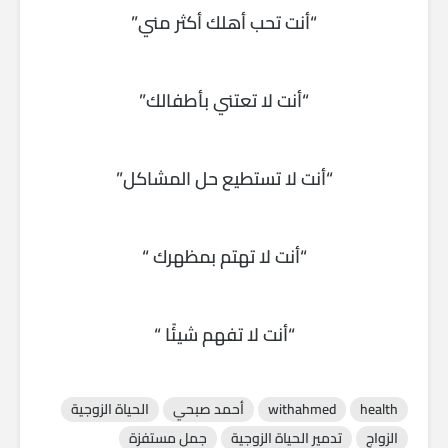
“أنت تحب أهلك أكثر مني”
“أنت لا تعتني بأطفالك”
“أنت لا تستطيع حل المشاكل”
“أنت لا تهتم بمظهرك “
“أنت لا تفهم شيئًا “
health
withahmed
أحمد صبحي
الحياة الزوجية
الزواج
تدمير الحياة الزوجية
جمل مستفزة