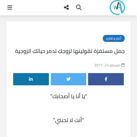
أخبار و تقارير
جمل مستفزة تقولينها لزوجكِ تدمر حياتكِ الزوجية
ديسمبر 24, 2017
“يا أنا يا أصحابك”
“أنت لا تحبني”