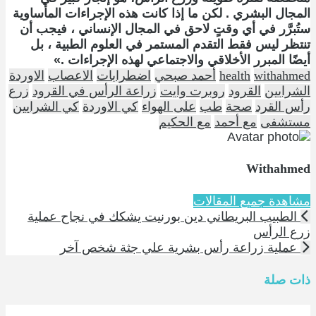
المجال البشري . لكن ما إذا كانت هذه الإجراءات المأساوية
ستُبرَّر في أي وقتٍ لاحق في المجال الإنساني ، فيجب أن
تنتظر ليس فقط التقدم المستمر في العلوم الطبية ، بل
أيضًا المبرر الأخلاقي والاجتماعي لهذه الإجراءات .»
withahmed
health
أحمد صبحي
اضطرابات
الاعصاب
الاوردة
الشرايين
القرود
روبرت وايت
زراعة الرأس في القرود
زرع
رأس القرد
صحة
طب
على الهواء
كي الاوردة
كي الشرايين
مستشفى
مع أحمد
مع الحكيم
Withahmed
مشاهدة جميع المقالات
الطبيب البريطاني دين بورنيت يشكك في نجاح عملية
زرع الرأس
عملية زراعة رأس بشرية علي جثة شخص آخر
ذات صلة