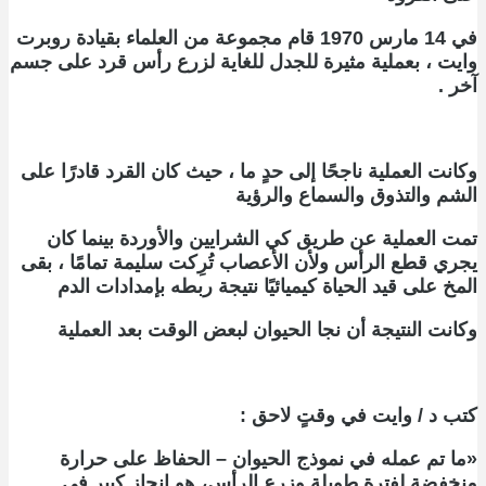
في 14 مارس 1970 قام مجموعة من العلماء بقيادة روبرت
وايت ، بعملية مثيرة للجدل للغاية لزرع رأس قرد على جسم
آخر .
وكانت العملية ناجحًا إلى حدٍ ما ، حيث كان القرد قادرًا على
الشم والتذوق والسماع والرؤية
تمت العملية عن طريق كي الشرايين والأوردة بينما كان
يجري قطع الرأس ولأن الأعصاب تُرِكت سليمة تمامًا ، بقى
المخ على قيد الحياة كيميائيًا نتيجة ربطه بإمدادات الدم
وكانت النتيجة أن نجا الحيوان لبعض الوقت بعد العملية
كتب د / وايت في وقتٍ لاحق :
«ما تم عمله في نموذج الحيوان – الحفاظ على حرارة
منخفضة لفترة طويلة وزرع الرأس، هو إنجاز كبير في