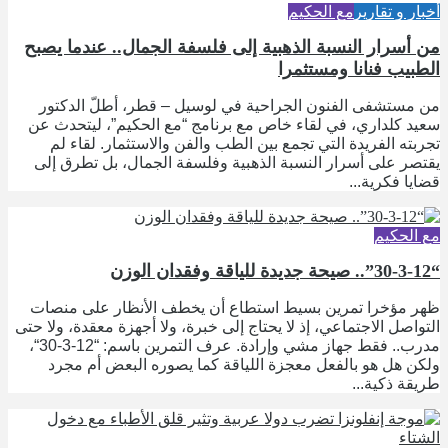
أخبار و تقارير
مع الحكيم
من أسرار النسبة الذهبية إلى فلسفة الجمال.. عندما يصبح
الطبيب فنانا ومستثمرا
من مستشفى الفنون الجراحية في لوسيل – قطر، أطلّ الدكتور
سعيد كلداري، في لقاء خاص مع برنامج “مع الحكيم”، ليتحدث عن
تجربته الفريدة التي تجمع بين الطب والفن والاستثمار. لقاء لم
يقتصر على أسرار النسبة الذهبية وفلسفة الجمال، بل تطرق إلى
قضايا فكرية...
مع الحكيم
“30-3-12”.. صيحة جديدة للياقة وفقدان الوزن
ظهر مؤخرا تمرين بسيط استطاع أن يخطف الأنظار على منصات
التواصل الاجتماعي، إذ لا يحتاج إلى خبرة، ولا أجهزة معقدة، ولا حتى
مدرب.. فقط جهاز مشي وإرادة. عرف التمرين باسم: “12-3-30“،
ولكن هل هو بالفعل معجزة اللياقة كما يصوره البعض أم مجرد
طريقة ذكية...