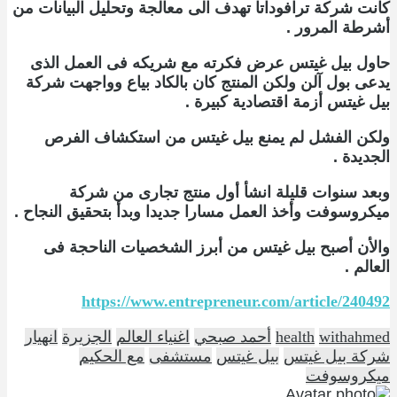
كانت شركة ترافوداتا تهدف الى معالجة وتحليل البيانات من
أشرطة المرور .
حاول بيل غيتس عرض فكرته مع شريكه فى العمل الذى
يدعى بول آلن ولكن المنتج كان بالكاد بياع وواجهت شركة
بيل غيتس أزمة اقتصادية كبيرة .
ولكن الفشل لم يمنع بيل غيتس من استكشاف الفرص
الجديدة .
وبعد سنوات قليلة انشأ أول منتج تجارى من شركة
ميكروسوفت وأخذ العمل مسارا جديدا وبدأ بتحقيق النجاح .
والأن أصبح بيل غيتس من أبرز الشخصيات الناحجة فى
العالم .
https://www.entrepreneur.com/article/240492
withahmed
health
أحمد صبحي
اغنياء العالم
الجزيرة
انهيار
شركة بيل غيتس
بيل غيتس
مستشفى
مع الحكيم
ميكروسوفت