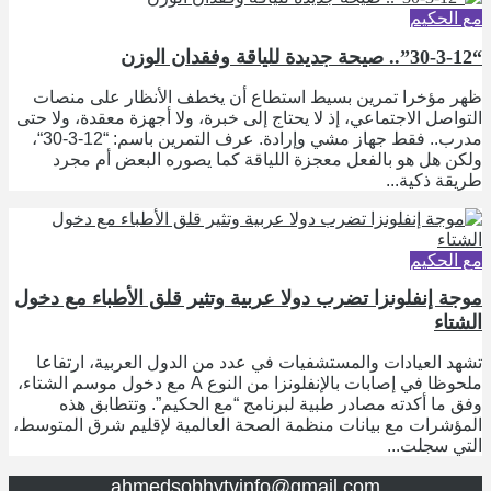
مع الحكيم
“30-3-12”.. صيحة جديدة للياقة وفقدان الوزن
ظهر مؤخرا تمرين بسيط استطاع أن يخطف الأنظار على منصات
التواصل الاجتماعي، إذ لا يحتاج إلى خبرة، ولا أجهزة معقدة، ولا حتى
مدرب.. فقط جهاز مشي وإرادة. عرف التمرين باسم: “12-3-30“،
ولكن هل هو بالفعل معجزة اللياقة كما يصوره البعض أم مجرد
طريقة ذكية...
مع الحكيم
موجة إنفلونزا تضرب دولا عربية وتثير قلق الأطباء مع دخول
الشتاء
تشهد العيادات والمستشفيات في عدد من الدول العربية، ارتفاعا
ملحوظا في إصابات بالإنفلونزا من النوع A مع دخول موسم الشتاء،
وفق ما أكدته مصادر طبية لبرنامج “مع الحكيم”. وتتطابق هذه
المؤشرات مع بيانات منظمة الصحة العالمية لإقليم شرق المتوسط،
التي سجلت...
ahmedsobhytvinfo@gmail.com