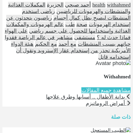
withahmed
health
أحمد صبحي
الجزيرة
المكملات الغذائية
والمنشطات والهرمونات للرياضيين
رياضى استخدم
المنشطات ليصبح بطل كمال أجسام
رياضيون يتحدثون عن
إستخدام الهرمونات
صحة
طب
عالم الهرمونات والمكملات
الغذائية وإستخدامها للحصول على جسم رياضي
على الهواء
فماذا حدث له ؟
مستشفى
مشاهير في عالم الرياضة فقدوا
حياتهم بسبب المنشطات
مع أحمد
مع الحكيم
هيئة الدواء
الأمريكية تحذر من إستخدام عقار الإسترويد وتقول أن
إستخدامه قاتل
Withahmed
مشاهدة جميع المقالات
بدانة الأطفال .. أسبابها وطرق علاجها
أمراض الروماتيزم
ذات صلة