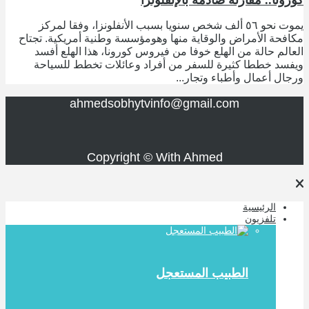
كورونا.. مقارنة صادمة بالإنفلونزا
يموت نحو ٥٦ ألف شخص سنويا بسبب الأنفلونزا، وفقا لمركز
مكافحة الأمراض والوقاية منها وهومؤسسة وطنية أمريكية. تجتاح
العالم حالة من الهلع خوفا من فيروس كورونا، هذا الهلع أفسد
ويفسد خططا كثيرة للسفر من أفراد وعائلات تخطط للسياحة
ورجال أعمال وأطباء وتجار...
ahmedsobhytvinfo@gmail.com
Copyright © With Ahmed
الرئيسية
تلفزيون
الطبيب المستعجل