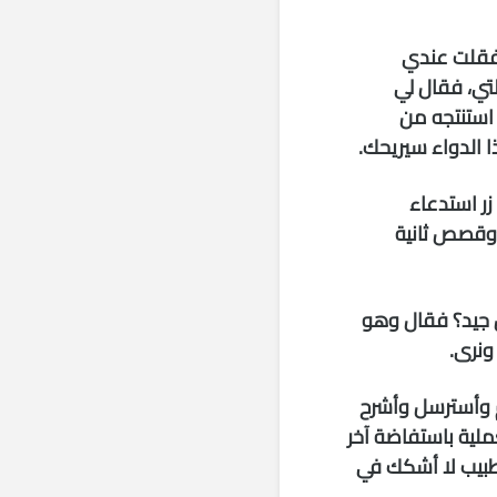
 فقلت عندي
تي، فقال لي
استنتجه من
ا الدواء سيريحك.
ر استدعاء
ت وقصص ثانية
 جيد؟ فقال وهو
ونرى.
لم وأسترسل وأشرح
لية باستفاضة آخر
طبيب لا أشكك في