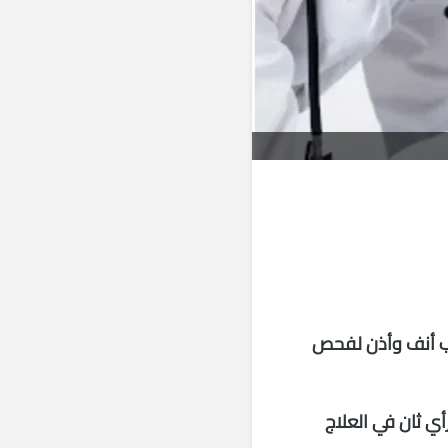
يب أنف وأذن لفحص
ي ثان في العلاج