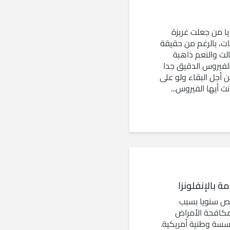
يا من جعلت غريزة
ت، بالرغم من حقيقة
الت والنعم ذاهبة
لفيروس الدقيق جدا
 أجل البقاء ولو على
ت أيها الفيروس...
ة بالإنفلونزا
 ألف شخص سنويا بسبب
 مكافحة الأمراض
سة وطنية أمريكية.