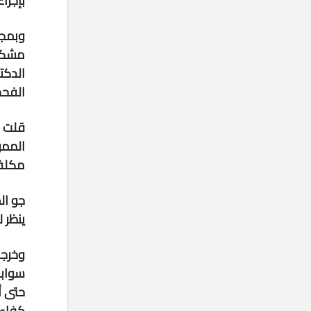
بإجرا
وبمجر
مشكلة
الدكت
الفحص
قلت ل
الممر
مكلف
جو ال
ينظر 
وخرجت
سوابق
حتى أ
كفاءت