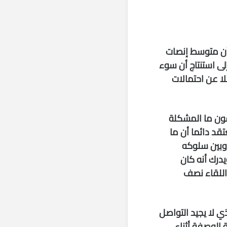
أن متوسط إنصات
اسة إلى استنتاج أن سوء
ا عن احتمالات
فون ما المشكلة
قد دائما أن ما
 وبين سلوكه
درك أنه كان
“اللقاء نصف
ي لا يجيد التواصل
 الوصفة أثناء