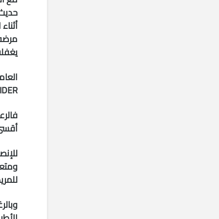
حديث 
أثناء
مرضه 
يغفله
IDER
فالرع
أقسى 
للإنص
ومتعد
للمري
وبالر
الأطب