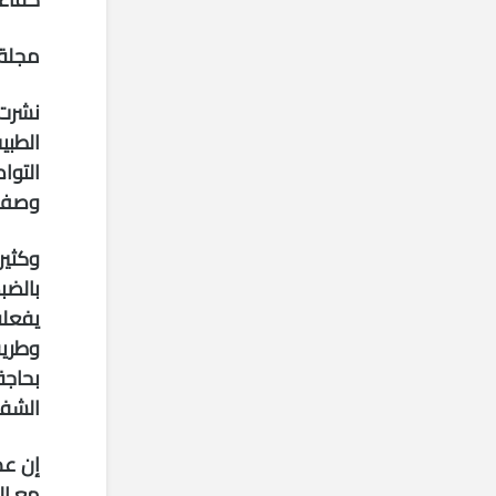
مجلة الطب ا
نشرت 
التوا
وصف ع
وكثير
بالضب
يفعله
وطريق
بحاجة
الشفا
إن عد
مع ال