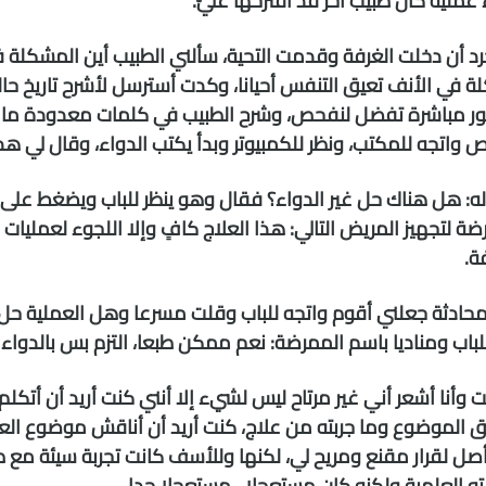
ء عملية كان طبيب آخر قد اقترحها عليّ.
د أن دخلت الغرفة وقدمت التحية، سألني الطبيب أين المشكلة
 في الأنف تعيق التنفس أحيانا، وكدت أسترسل لأشرح تاريخ حال
ور مباشرة تفضل لنفحص، وشرح الطبيب في كلمات معدودة ما 
 واتجه للمكتب، ونظر للكمبيوتر وبدأ يكتب الدواء، وقال لي هذ
ه: هل هناك حل غير الدواء؟ فقال وهو ينظر للباب ويضغط على ز
ضة لتجهيز المريض التالي: هذا العلاج كافٍ وإلا اللجوء لعمليا
ة.
محادثة جعلني أقوم واتجه للباب وقلت مسرعا وهل العملية حل
للباب ومناديا باسم الممرضة: نعم ممكن طبعا، التزم بس بالدواء 
 وأنا أشعر أني غير مرتاح ليس لشيء إلا أنني كنت أريد أن أتك
 الموضوع وما جربته من علاج، كنت أريد أن أناقش موضوع العم
صل لقرار مقنع ومريح لي، لكنها وللأسف كانت تجربة سيئة مع 
ه العلمية ولكنه كان مستعجلا.. مستعجلا جدا.