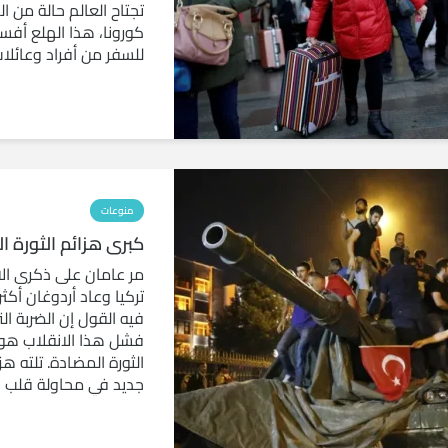
تجتاح العالم حالة من 
كورونا، هذا الهلع أف
للسفر من أفراد وعائلات
منوعات
كبرى هزائم الثورة ا
مر عامان على ذكرى ال
تركيا وعاد أردوغان أك
فيه القول إن الضربة ال
فشل هذا الانقلاب هو ب
الثورة المضادة. تلته 
جديد في محاولة قلب نظ