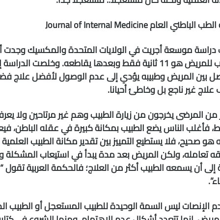
لباطني العام Journal of Internal Medicine
دراسة موسعة أجريت في الولايات المتحدة والمكسيك وجدت 
الطبيب للمريض هو 11 ثانية فقط وبعدها يقاطعه. وخلصت الدر
صل بين المريض وطبيبه يؤدي إلى عدم الوصول لأفضل علاج فضل
لاج غير ناجع بل وخاطئ أحيانا.
 من المرضى يخرجون من زيارة الطبيب وهم غير مرتاحين ولا يعر
ط، فأغلب الناس يضع الطبيب بمكانة كبيرة في عقله الباطن، فيعت
 هو صحيح، فلا يستطيع التمييز بين تقدير مكانة الطبيب العلمية
ه تعامله، ولكن المريض بعد مدة يبدأ في استيعاب المشكلة وي
 إلى أن يسمعه الطبيب أكثر من العلاج؛ فالحكمة العربية تقول 
ء”.
م الإنصات ليس السمة الوحيدة للطبيب المستعجل أو الطبيب الذ
مريض، إنما تتعدد أشكال عدم الاهتمام، ومنها الشروع في كتابة