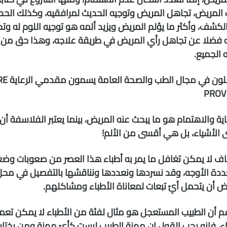
المريض، تجاهل المريض وتوجيه الحديث لمرافقيه، وكذلك الح
 الكشف، وأكثر ما يؤلم المريض ويزيد ألمه هو توجيه اللوم له و
فضلا عن تجاهل رأي المريض في طريقة علاجه، وهذا حق من
 الجميع.
العاملون ف
PROV
اية والاهتمام هو ما يبحث عنه المريض، بينما يعتبر الفلاسفة أن
الأشياء، بل هي أقسى من الألم!
اف لا يمكن تغافل ما يمر به أطباء هذا العصر من صعوبات و
دة الأوجه، وقد نسردها ونعددها ونناقشها بالتفصيل في محل آ
ض أن يتحمل أيّ تبعات لمعاناة الأطباء ومشاكلهم.
غم أن الطبيب المستعجل هو مثال لفئة من الأطباء لا يمكن تع
اء، فإنه يجب القول إن مهنة الطبيب ليست كأيّ مهنة ومن يختارها