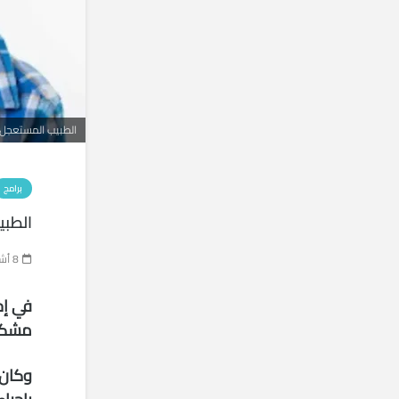
الطبيب المستعجل
برامج
الطب
8 أشهر منذ
في إح
مشكلة
وكان 