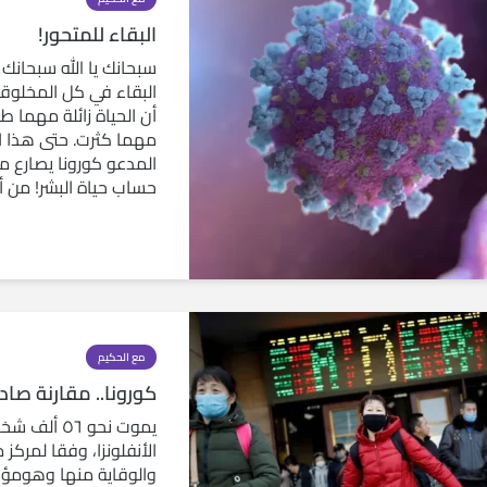
البقاء للمتحور!
سبحانك يا الله سبحانك 
البقاء في كل المخلوقا
أن الحياة زائلة مهما ط
مهما كثرت. حتى هذا ا
المدعو كورونا يصارع من
حساب حياة البشر! من أن
مع الحكيم
كورونا.. مقارنة صادم
يموت نحو ٥٦
الأنفلونزا، وفقا لمركز
والوقاية منها وهومؤس