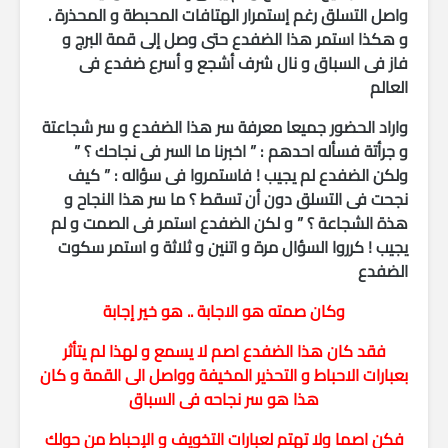
واصل التسلق رغم إستمرار الهتافات المحبطة و المحذرة .
و هكذا استمر هذا الضفدع حتى وصل إلى قمة البرج و
فاز فى السباق و نال شرف أشجع و أسرع ضفدع فى
العالم
واراد الحضور جميعا معرفة سر هذا الضفدع و سر شجاعتة
و جرأتة فسأله احدهم : ” اخبرنا ما السر فى نجاحك ؟ ”
ولكن الضفدع لم يجيب ! فاستمروا فى سؤاله : ” كيف
نجحت فى التسلق دون أن تسقط ؟ ما سر هذا النجاح و
هذة الشجاعة ؟ ” و لكن الضفدع استمر فى الصمت و لم
يجيب ! كرروا السؤال مرة و اتنين و ثلاثة و استمر سكوت
الضفدع
وكان صمته هو الاجابة .. هو خير إجابة
فقد كان هذا الضفدع اصم لا يسمع و لهذا لم يتأثر
بعبارات الاحباط و التحذير المخيفة وواصل الى القمة و كان
هذا هو سر نجاحه فى السباق
فكن اصما ولا تهتم لعبارات التخويف و الإحباط من حولك