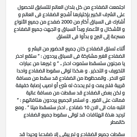
اجتمعت الضفادع من كل بلدان العالم للتسابق للحصول
على الشرف الكبير بإختيارها أشجع الضفادع فى العالم و
أشترك فى السباق أكثر من 2000 ضفدع من جميع الأنواع
و الأشكال و الأعمار وبدأ السباق و اتجهت جميع الضفادع
مسرعة إلى البرج و بدأوا فى التسلق
أثناء تسلق الضفادع كان جميع الحضور من البشر و
الضفادع الغير مشتركة فى السباق يرددون : ” ستقع احذر
يا مجنون ستسقط ستموت احذر .. ” و غيرها من عبارات
التخويف و التحذير . و هكذا توالى سقوط الضفادع واحدا
تلو الاخر . والمحظوظ من الضفادع قد سقط من مسافة
قريبة فلم يمت و لم يحدث له شئ أو اصيب إصابة خفيفة
و لكن بعض الضفادع قد سقطت من مسافة عالية
فماتت على الفور . و استمر الجميع يرددون هتافاتهم : ”
انتبه مات الى الان 10 ضفادع , احذر ستسقط ميتا ” . ومع
ترديد هذة الهتافات قد توالى سقوط جميع الضفادع
كالمطر
سقطت جميع الضفادع و لم يبقى إلا ضفدعا وحيدا قد