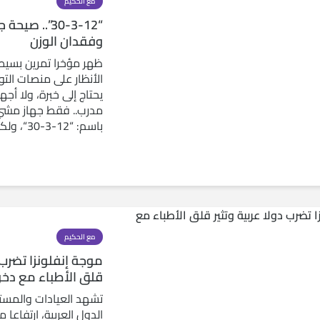
مع الحكيم
“30-3-12”.. صي
وفقدان الوزن
ظهر مؤخرا تمرين بسي
الأنظار على منصات التو
يحتاج إلى خبرة، ولا أج
مدرب.. فقط جهاز مشي 
باسم: “12-3-30“، ولكن هل هو بالفعل...
مع الحكيم
موجة إنفلونزا تضرب د
قلق الأطباء مع دخو
تشهد العيادات والمس
الدول العربية، ارتفاعا