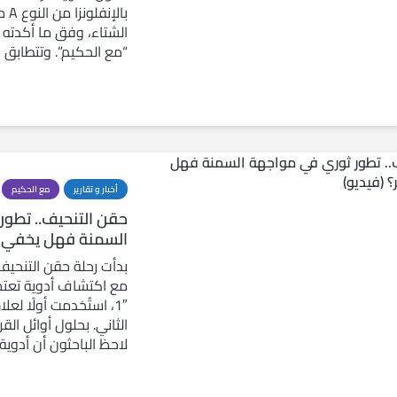
بالإ
الشتاء، وفق ما أكدته 
“مع الحكيم”. وتتطابق 
أخبار و تقارير
مع الحكيم
حقن التنحيف.. تطور
السمنة فهل يخفي وج
بدأت رحلة حقن التنحيف
1″، استُخدمت أولًا لع
الثاني. بحلول أوائل الق
لاحظ الباحثون أن أدوية