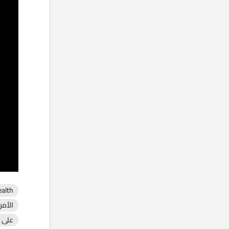
ealth
الأمر
على ا