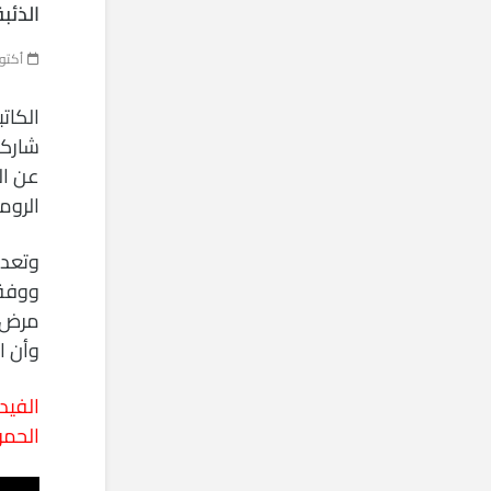
الذئب
أكتوبر 9, 
الكات
شاركت
عن ال
الروم
وتعد
مرض ا
وأن ا
الفيد
الحمر