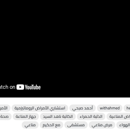
h
withahmed
أحمد صبحي
استشاري الأمراض الروماتيزمية
الأمر
اض المناعية
الذئبة الحمراء
الكاتبة ناهد السيد
جهاز المناعة
صحة
لهواء
مرض مناعي
مستشفى
مع الحكيم
مناعي