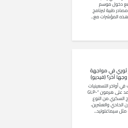
نفلونزا من النوع A مع دخول موسم
مصادر طبية لبرنامج
هذه المؤشرات مع...
 ثوري في مواجهة
ها آخر؟ (فيديو)
 في أواخر التسعينيات
مع اكتشاف أدوية تعتمد على هرمون “GLP-
لاج السكري من النوع
رن الحادي والعشرين،
 مثل سيماغلوتيد...