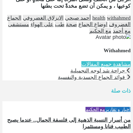
كوعيها ، و يمكن أن تضع مخدةً تحت بطنها
withahmed
health
أحمد صبحي
الانزلاق الغضروفي
الجماع
الغضروف
اوضاع الجماع
صحة
طب
على الهواء
مستشفى
مع أحمد
مع الحكيم
Withahmed
مشاهدة جميع المقالات
جراحة شد لوجه التجميلية
فوائد الجماع الجسدية والنفسية
ذات صلة
أخبار و تقارير
مع الحكيم
من أسرار النسبة الذهبية إلى فلسفة الجمال.. عندما يصبح
الطبيب فنانا ومستثمرا