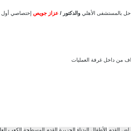
حل بالمستشفى الأهلي
والدكتور /
عزاز جويص
إختصاصي أول ع
راف من داخل غرفة العمليات
اض القدم
الأطفال البدناء
الجزيرة
القدم المسطحة
الكعب العا