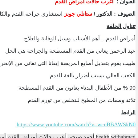
العنوان :
أغرب حالات أمراض القدم
الضيوف :
الدكتور /
ستانلي جونز
استشاري جراحة القدم والكا
تتناول الحلقة
أمراض القدم .. أهم الأسباب وسبل الوقاية والعلاج
عبد الرحمن يعاني من القدم المسطحة والجراحة هي الحل
طبيب يقوم بتعديل أصابع المريضة إيفانا التي تعاني من الإنح
الكعب العالي يسبب أضرار بالغة للقدم
90 % من الأطفال البدناء يعانون من القدم المسطحة
ثلاثة وصفات من المطبخ للتخلص من تورم القدم
الرابط
https://www.youtube.com/watch?v=wcnBBAWSkN0
withahmed
health
أحمد صبحي
أغرب حالات أمراض القدم
أمر