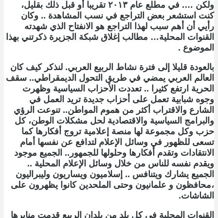
ولكن …. في مطلع عام ٢٠١٣ تقريبا أو قبل ذلك بقليل،
كنت استشعر بعض التراجع في نسب المشاهدة .. وكان
رأيي أن أهم سبب لهذا التراجع هو الانفتاح الذي شهدته
القنوات المحلية… مطالب إغلاق شبكة الجزيرة ذكرتني بهذا
الموضوع .
بالعودة قليلا إلى فترة نشاط الربيع العربي. لنذكر كيف كان
العالم العربي يمضي في طريق التحول الديمقراطي.. سقف
الحرية ارتفع كثيرا .. تعددت الأحزاب السياسية وظهرت
وجوه شبابية تعمل على أحزاب جديدة تريد العمل في
الشارع والاقتراب أكثر من هموم المواطن.. تنوعت الرؤي
والبرامج السياسية والاقتصادية لحل مشكلات الوطن، كل
حزب وكل مجموعة لها منصة إعلامية تروج أفكارها كما
تسعى للظهور في وسائل الإعلام لتدافع عن نفسها أمام
الانتقادات وتقدم أفكارها وحلولها للجمهور.. الجميع موجود
ويقدم نفسه للناس من خلال وسائل الإعلام المحلية ..
الجميع يشارك ويتنافس .. إسلاميون ويساريون وليبراليون
،محافظون و علمانيون وحتى الملحدين كانوا يظهرون على
الشاشات.
القنوات المحلية في كل بلد من بلدان الربيع قدمت منابرها