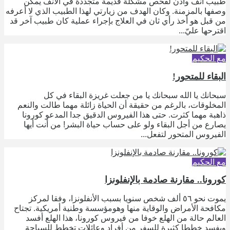
طبيب أنف وأذن لفحص مشكلة قديمة متجددة في الأنف يمكن
وصفها بالمزمنة. وكان الهدف من زيارتي لهذا الطبيب الذي لا أعرفه
من قبل هو أخذ رأي ثان في العلاج بإجراء عملية كان طبيب آخر قد
اقترحها عليّ...
مع الحكيم
البقاء للمتحور!
سبحانك يا الله سبحانك يا من جعلت غريزة البقاء في كل
المخلوقات، بالرغم من حقيقة أن الحياة زائلة مهما طالت والنعم
ذاهبة مهما كثرت. حتى هذا الفيروس الدقيق جدا المدعو كورونا
يصارع من أجل البقاء ولو على حساب حياة البشر! من أنت أيها
الفيروس المتحور لتفعل...
مع الحكيم
كورونا.. مقارنة صادمة بالإنفلونزا
يموت نحو ٥٦ ألف شخص سنويا بسبب الأنفلونزا، وفقا لمركز
مكافحة الأمراض والوقاية منها وهومؤسسة وطنية أمريكية. تجتاح
العالم حالة من الهلع خوفا من فيروس كورونا، هذا الهلع أفسد
ويفسد خططا كثيرة للسفر من أفراد وعائلات تخطط للسياحة