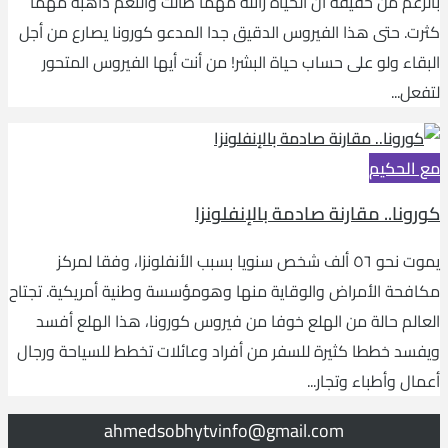
بالرغم من حقيقة أن الحياة زائلة مهما طالت والنعم ذاهبة مهما
كثرت. حتى هذا الفيروس الدقيق جدا المدعو كورونا يصارع من أجل
البقاء ولو على حساب حياة البشر! من أنت أيها الفيروس المتحور
لتفعل...
مع الحكيم
كورونا.. مقارنة صادمة بالإنفلونزا
يموت نحو ٥٦ ألف شخص سنويا بسبب الأنفلونزا، وفقا لمركز
مكافحة الأمراض والوقاية منها وهومؤسسة وطنية أمريكية. تجتاح
العالم حالة من الهلع خوفا من فيروس كورونا، هذا الهلع أفسد
ويفسد خططا كثيرة للسفر من أفراد وعائلات تخطط للسياحة ورجال
أعمال وأطباء وتجار...
ahmedsobhytvinfo@gmail.com