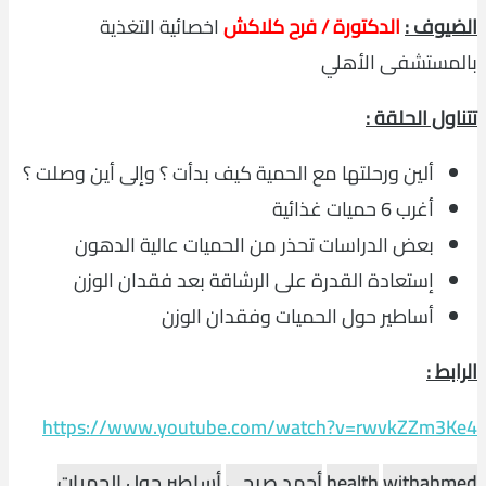
الضيوف :
الدكتورة / فرح كلاكش
اخصائية التغذية
بالمستشفى الأهلي
تتناول الحلقة :
ألين ورحلتها مع الحمية كيف بدأت ؟ وإلى أين وصلت ؟
أغرب 6 حميات غذائية
بعض الدراسات تحذر من الحميات عالية الدهون
إستعادة القدرة على الرشاقة بعد فقدان الوزن
أساطير حول الحميات وفقدان الوزن
الرابط :
https://www.youtube.com/watch?v=rwvkZZm3Ke4
withahmed
health
أحمد صبحي
أساطير حول الحميات