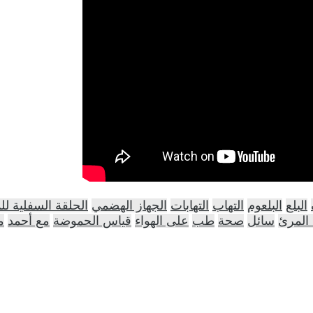
البلع
البلعوم
التهاب
التهابات
الجهاز الهضمي
الحلقة السفلية ل
المرئ
سائل
صحة
طب
على الهواء
قياس الحموضة
مع أحمد
م