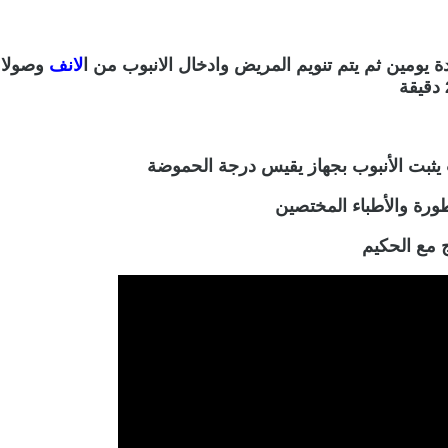
ة يومين ثم يتم تنويم المريض وادخال الانبوب من ا
لانف
وصولا 
ورة والأطباء المختصين
 مع الحكيم